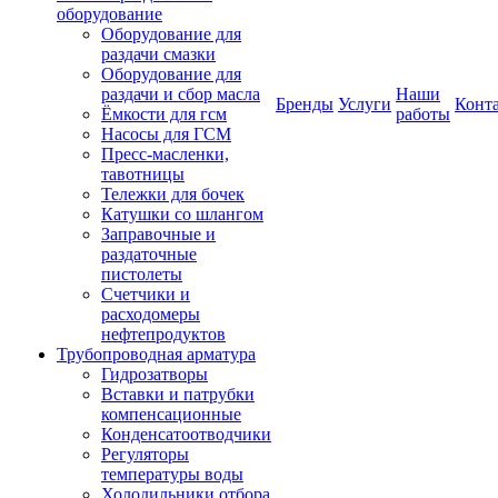
оборудование
Оборудование для
раздачи смазки
Оборудование для
раздачи и сбор масла
Наши
Бренды
Услуги
Конт
Ёмкости для гсм
работы
Насосы для ГСМ
Пресс-масленки,
тавотницы
Тележки для бочек
Катушки со шлангом
Заправочные и
раздаточные
пистолеты
Счетчики и
расходомеры
нефтепродуктов
Трубопроводная арматура
Гидрозатворы
Вставки и патрубки
компенсационные
Конденсатоотводчики
Регуляторы
температуры воды
Холодильники отбора