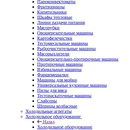
Пароконвектоматы
Фритюрницы
Кипятильники
Шкафы тепловые
Линии раздачи питания
Мясорубки
Овощерезательные машины
Картофелечистки
Тестомесильные машины
Рыбоочистительные машины
Мясорыхлители
Овощерезательно-протирочные машины
Протирочные машины
Взбивальные машины
Фаршемешалки
Машины для мойки
Универсальные кухонные машины
Пилы для мяса
Тестораскаточные машины
Слайсеры
Шприцы колбасные
Холодильные агрегаты
Холодильное оборудование
Назад
Холодильное оборудование