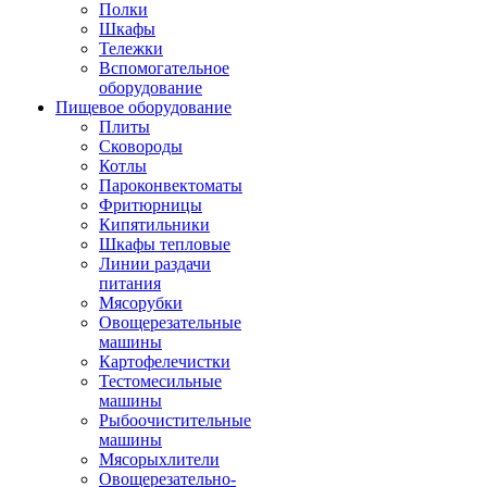
Полки
Шкафы
Тележки
Вспомогательное
оборудование
Пищевое оборудование
Плиты
Сковороды
Котлы
Пароконвектоматы
Фритюрницы
Кипятильники
Шкафы тепловые
Линии раздачи
питания
Мясорубки
Овощерезательные
машины
Картофелечистки
Тестомесильные
машины
Рыбоочистительные
машины
Мясорыхлители
Овощерезательно-