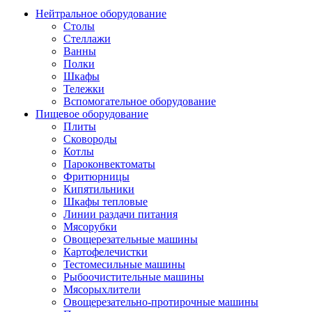
Нейтральное оборудование
Столы
Стеллажи
Ванны
Полки
Шкафы
Тележки
Вспомогательное оборудование
Пищевое оборудование
Плиты
Сковороды
Котлы
Пароконвектоматы
Фритюрницы
Кипятильники
Шкафы тепловые
Линии раздачи питания
Мясорубки
Овощерезательные машины
Картофелечистки
Тестомесильные машины
Рыбоочистительные машины
Мясорыхлители
Овощерезательно-протирочные машины