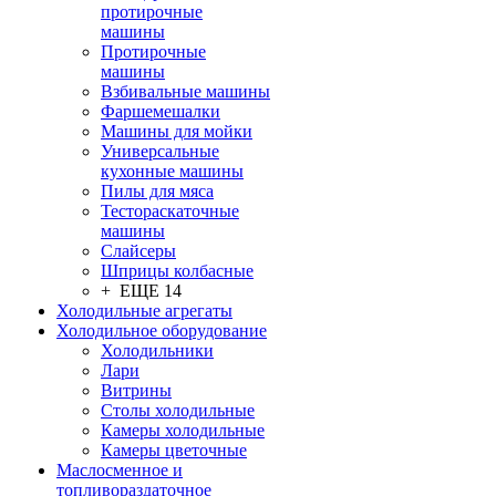
протирочные
машины
Протирочные
машины
Взбивальные машины
Фаршемешалки
Машины для мойки
Универсальные
кухонные машины
Пилы для мяса
Тестораскаточные
машины
Слайсеры
Шприцы колбасные
+ ЕЩЕ 14
Холодильные агрегаты
Холодильное оборудование
Холодильники
Лари
Витрины
Столы холодильные
Камеры холодильные
Камеры цветочные
Маслосменное и
топливораздаточное