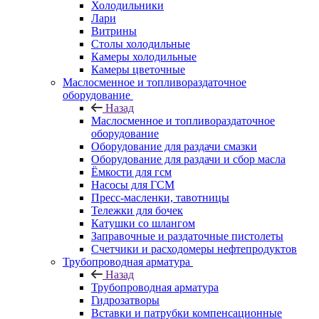
Холодильники
Лари
Витрины
Столы холодильные
Камеры холодильные
Камеры цветочные
Маслосменное и топливораздаточное
оборудование
Назад
Маслосменное и топливораздаточное
оборудование
Оборудование для раздачи смазки
Оборудование для раздачи и сбор масла
Ёмкости для гсм
Насосы для ГСМ
Пресс-масленки, тавотницы
Тележки для бочек
Катушки со шлангом
Заправочные и раздаточные пистолеты
Счетчики и расходомеры нефтепродуктов
Трубопроводная арматура
Назад
Трубопроводная арматура
Гидрозатворы
Вставки и патрубки компенсационные