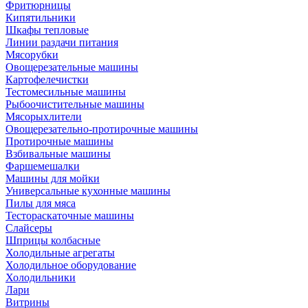
Фритюрницы
Кипятильники
Шкафы тепловые
Линии раздачи питания
Мясорубки
Овощерезательные машины
Картофелечистки
Тестомесильные машины
Рыбоочистительные машины
Мясорыхлители
Овощерезательно-протирочные машины
Протирочные машины
Взбивальные машины
Фаршемешалки
Машины для мойки
Универсальные кухонные машины
Пилы для мяса
Тестораскаточные машины
Слайсеры
Шприцы колбасные
Холодильные агрегаты
Холодильное оборудование
Холодильники
Лари
Витрины