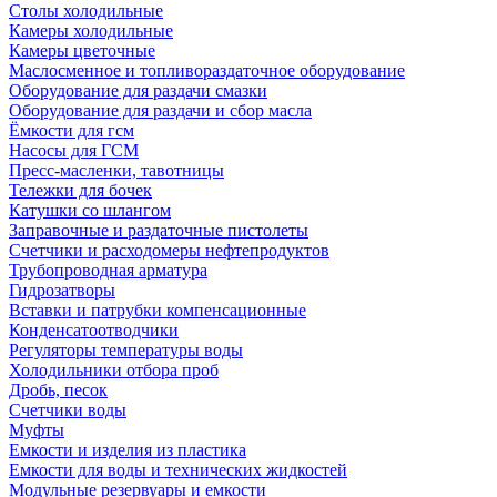
Столы холодильные
Камеры холодильные
Камеры цветочные
Маслосменное и топливораздаточное оборудование
Оборудование для раздачи смазки
Оборудование для раздачи и сбор масла
Ёмкости для гсм
Насосы для ГСМ
Пресс-масленки, тавотницы
Тележки для бочек
Катушки со шлангом
Заправочные и раздаточные пистолеты
Счетчики и расходомеры нефтепродуктов
Трубопроводная арматура
Гидрозатворы
Вставки и патрубки компенсационные
Конденсатоотводчики
Регуляторы температуры воды
Холодильники отбора проб
Дробь, песок
Счетчики воды
Муфты
Емкости и изделия из пластика
Емкости для воды и технических жидкостей
Модульные резервуары и емкости