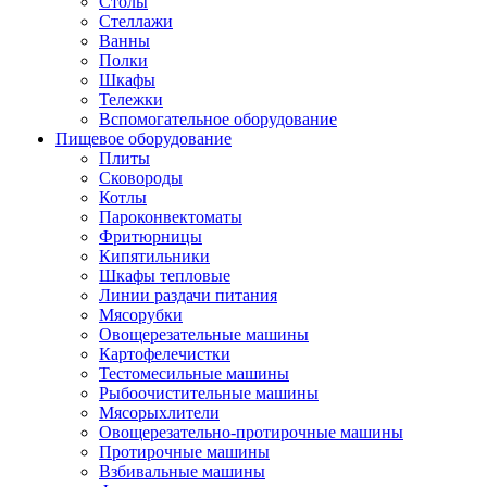
Столы
Стеллажи
Ванны
Полки
Шкафы
Тележки
Вспомогательное оборудование
Пищевое оборудование
Плиты
Сковороды
Котлы
Пароконвектоматы
Фритюрницы
Кипятильники
Шкафы тепловые
Линии раздачи питания
Мясорубки
Овощерезательные машины
Картофелечистки
Тестомесильные машины
Рыбоочистительные машины
Мясорыхлители
Овощерезательно-протирочные машины
Протирочные машины
Взбивальные машины