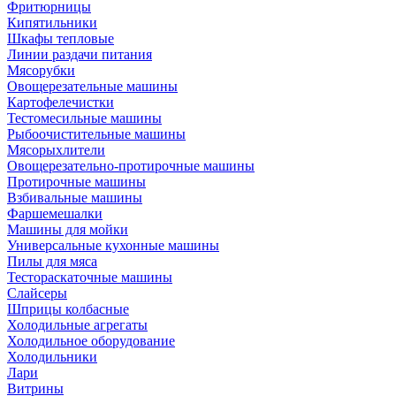
Фритюрницы
Кипятильники
Шкафы тепловые
Линии раздачи питания
Мясорубки
Овощерезательные машины
Картофелечистки
Тестомесильные машины
Рыбоочистительные машины
Мясорыхлители
Овощерезательно-протирочные машины
Протирочные машины
Взбивальные машины
Фаршемешалки
Машины для мойки
Универсальные кухонные машины
Пилы для мяса
Тестораскаточные машины
Слайсеры
Шприцы колбасные
Холодильные агрегаты
Холодильное оборудование
Холодильники
Лари
Витрины