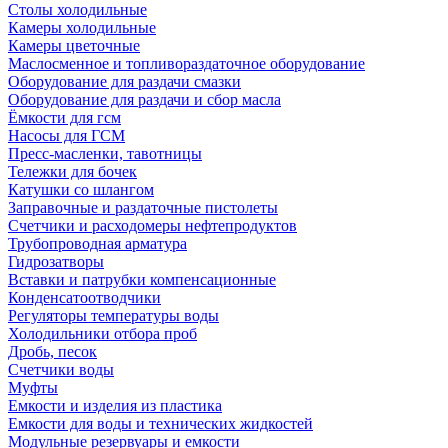
Столы холодильные
Камеры холодильные
Камеры цветочные
Маслосменное и топливораздаточное оборудование
Оборудование для раздачи смазки
Оборудование для раздачи и сбор масла
Ёмкости для гсм
Насосы для ГСМ
Пресс-масленки, тавотницы
Тележки для бочек
Катушки со шлангом
Заправочные и раздаточные пистолеты
Счетчики и расходомеры нефтепродуктов
Трубопроводная арматура
Гидрозатворы
Вставки и патрубки компенсационные
Конденсатоотводчики
Регуляторы температуры воды
Холодильники отбора проб
Дробь, песок
Счетчики воды
Муфты
Емкости и изделия из пластика
Емкости для воды и технических жидкостей
Модульные резервуары и емкости