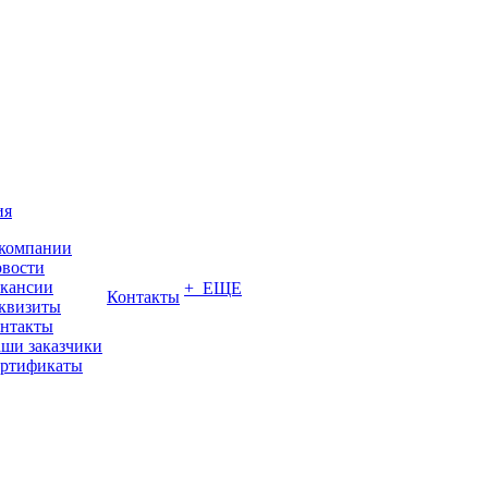
ия
компании
вости
кансии
+ ЕЩЕ
Контакты
квизиты
нтакты
ши заказчики
ртификаты