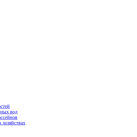
остей
чных вод
ассейнов
 хозяйствах