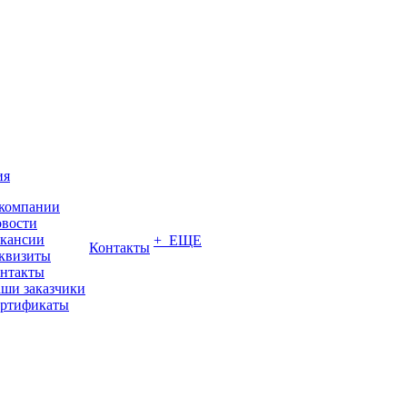
ия
компании
вости
кансии
+ ЕЩЕ
Контакты
квизиты
нтакты
ши заказчики
ртификаты