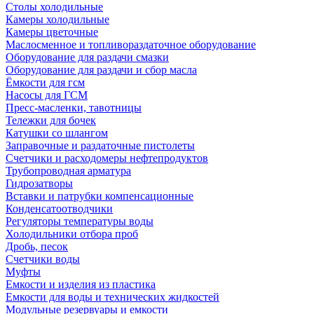
Столы холодильные
Камеры холодильные
Камеры цветочные
Маслосменное и топливораздаточное оборудование
Оборудование для раздачи смазки
Оборудование для раздачи и сбор масла
Ёмкости для гсм
Насосы для ГСМ
Пресс-масленки, тавотницы
Тележки для бочек
Катушки со шлангом
Заправочные и раздаточные пистолеты
Счетчики и расходомеры нефтепродуктов
Трубопроводная арматура
Гидрозатворы
Вставки и патрубки компенсационные
Конденсатоотводчики
Регуляторы температуры воды
Холодильники отбора проб
Дробь, песок
Счетчики воды
Муфты
Емкости и изделия из пластика
Емкости для воды и технических жидкостей
Модульные резервуары и емкости