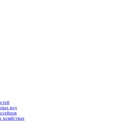
остей
чных вод
ассейнов
 хозяйствах