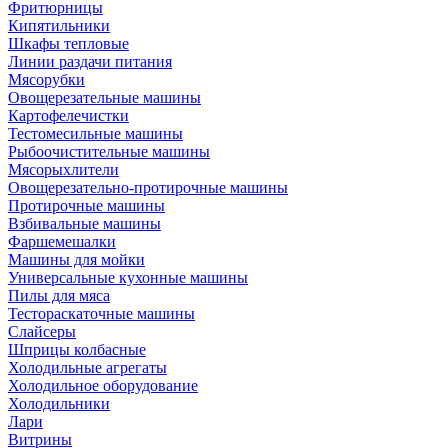
Фритюрницы
Кипятильники
Шкафы тепловые
Линии раздачи питания
Мясорубки
Овощерезательные машины
Картофелечистки
Тестомесильные машины
Рыбоочистительные машины
Мясорыхлители
Овощерезательно-протирочные машины
Протирочные машины
Взбивальные машины
Фаршемешалки
Машины для мойки
Универсальные кухонные машины
Пилы для мяса
Тестораскаточные машины
Слайсеры
Шприцы колбасные
Холодильные агрегаты
Холодильное оборудование
Холодильники
Лари
Витрины