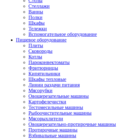
Столы
Стеллажи
Ванны
Полки
Шкафы
Тележки
Вспомогательное оборудование
Пищевое оборудование
Плиты
Сковороды
Котлы
Пароконвектоматы
Фритюрницы
Кипятильники
Шкафы тепловые
Линии раздачи питания
Мясорубки
Овощерезательные машины
Картофелечистки
Тестомесильные машины
Рыбоочистительные машины
Мясорыхлители
Овощерезательно-протирочные машины
Протирочные машины
Взбивальные машины